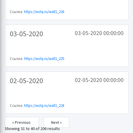
Ссылка:
https://wolq.ru/wall1_226
03-05-2020
03-05-2020 00:00:00
Ссылка:
https://wolq.ru/wall1_225
02-05-2020
02-05-2020 00:00:00
Ссылка:
https://wolq.ru/wall1_224
« Previous
Next »
Showing
31
to
40
of
206
results