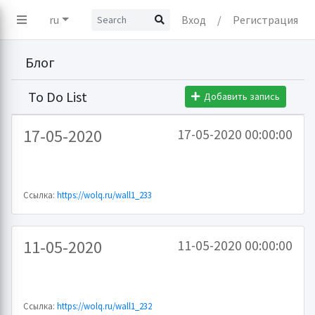
ru
Вход
/
Регистрация
Блог
To Do List
Добавить запись
17-05-2020
17-05-2020 00:00:00
Ссылка:
https://wolq.ru/wall1_233
11-05-2020
11-05-2020 00:00:00
Ссылка:
https://wolq.ru/wall1_232