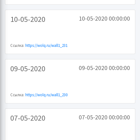
10-05-2020
10-05-2020 00:00:00
Ссылка:
https://wolq.ru/wall1_231
09-05-2020
09-05-2020 00:00:00
Ссылка:
https://wolq.ru/wall1_230
07-05-2020
07-05-2020 00:00:00