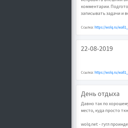
комментарии. Подготов
записывать задачи и в
Ссылка:
https://wolq.ru/wall1
22-08-2019
Ссылка:
https://wolq.ru/wall1
День отдыха
Давно так по хорошему
место, куда просто ткн
wolq.net - гугл проинд