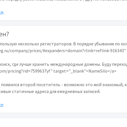
_25
ен?
пользую несколько регистраторов. В порядке убывания по ко
eg.ru/company/prices/#expanders=domain?rlink=reflink-916343
поиск, где лучше хранить международные домены. Буду переход
com/pricing?rid=7599637yf" target="_blank">NameSilo</a>
 появился второй посетитель - возможно это мой знакомый, 
асивые статичные адреса для ежедневных записей.
_23