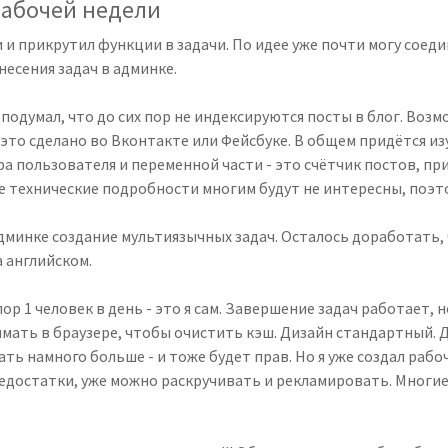
рабочей недели
 и прикрутил функции в задачи. По идее уже почти могу соед
несения задач в админке.
 подумал, что до сих пор не индексируются посты в блог. Воз
 это сделано во Вконтакте или Фейсбуке. В общем придётся изу
а пользователя и переменной части - это счётчик постов, пр
е технические подробности многим будут не интересны, поэто
админке создание мультиязычных задач. Осталось доработать
а английском.
 пор 1 человек в день - это я сам. Завершение задач работает,
имать в браузере, чтобы очистить кэш. Дизайн стандартный. Д
лать намного больше - и тоже будет прав. Но я уже создал раб
достатки, уже можно раскручивать и рекламировать. Многие 