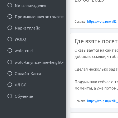
Металлоизделия
Промышленная автоматизация
Ссылка:
https://wolq.ru/wall1
Маркетплейс
WOLQ
Где взять посе
Оказывается на сайт е
wolq-crud
добавлю ссылки, чтоб
wolq-tinymce-line-height-clear
Сделал несколько задач
Онлайн-Касса
Подумываю сейчас о т
ФЛ БЛ
моменты, а уже потом 
Обучение
Ссылка:
https://wolq.ru/wall1