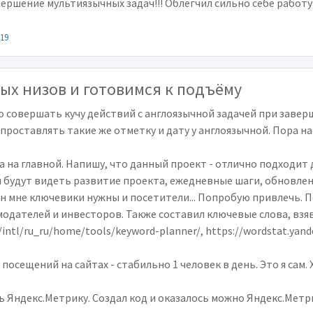
ершение мультиязычных задач!!! Облегчил сильно себе работу 
_19
ых низов и готовимся к подъёму
 совершать кучу действий с англоязычной задачей при заве
проставлять такие же отметку и дату у англоязычной. Пора на
а на главной. Напишу, что данный проект - отлично подходит 
будут видеть развитие проекта, ежедневные шаги, обновлени
ин мне ключевики нужны и посетители... Попробую привлечь. 
дателей и инвесторов. Также составил ключевые слова, взяв 
intl/ru_ru/home/tools/keyword-planner/, https://wordstat.yande
осещений на сайтах - стабильно 1 человек в день. Это я сам. 
 Яндекс.Метрику. Создал код и оказалось можно Яндекс.Метри