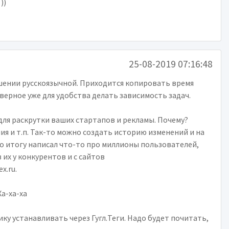
))
25-08-2019 07:16:48
ршении русскоязычной. Приходится копировать время
верное уже для удобства делать зависимость задач.
для раскрутки ваших стартапов и рекламы. Почему?
я и т.п. Так-то можно создать историю изменений и на
По итогу написал что-то про миллионы пользователей,
их у конкурентов и с сайтов
x.ru.
Ха-ха-ха
ку устанавливать через Гугл.Теги. Надо будет почитать,