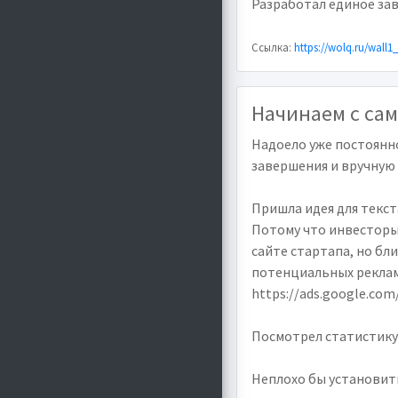
Разработал единое зав
Ссылка:
https://wolq.ru/wall1
Начинаем с сам
Надоело уже постоянно
завершения и вручную 
Пришла идея для текст
Потому что инвесторы 
сайте стартапа, но бл
потенциальных рекламо
https://ads.google.com/
Посмотрел статистику п
Неплохо бы установить