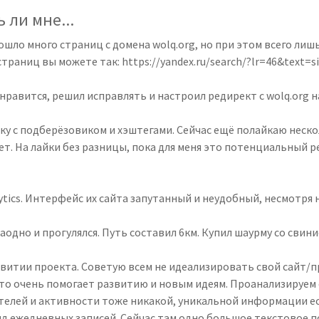
 ли мне...
ошло много страниц с домена wolq.org, но при этом всего лиш
раниц вы можете так: https://yandex.ru/search/?lr=46&text=s
нравится, решил исправлять и настроил редирект с wolq.org на
ку с подберёзовиком и хэштегами. Сейчас ещё полайкаю неск
ует. На лайки без разницы, пока для меня это потенциальный р
tics. Интерфейс их сайта запутанный и неудобный, несмотря на 
заодно и прогулялся. Путь составил 6км. Купил шаурму со свин
витии проекта. Советую всем не идеализировать свой сайт/п
то очень помогает развитию и новым идеям. Проанализируем 
телей и активности тоже никакой, уникальной информации ес
д ежедневных записей. Сейчас там одно большое текстовое п