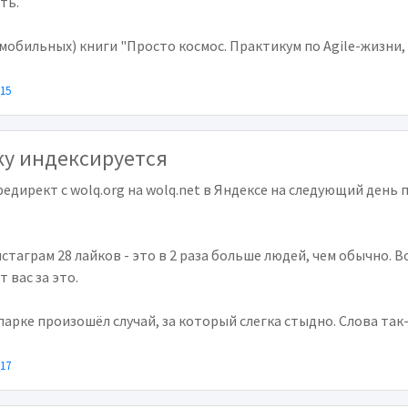
ть.
мобильных) книги "Просто космос. Практикум по Agile-жизни,
_15
ку индексируется
 редирект с wolq.org на wolq.net в Яндексе на следующий ден
стаграм 28 лайков - это в 2 раза больше людей, чем обычно. В
 вас за это.
парке произошёл случай, за который слегка стыдно. Слова так-то
_17