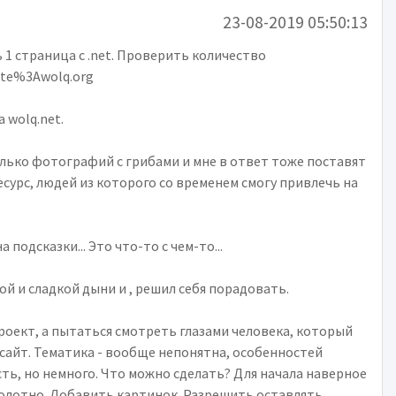
23-08-2019 05:50:13
ь 1 страница с .net. Проверить количество
ite%3Awolq.org
 wolq.net.
олько фотографий с грибами и мне в ответ тоже поставят
есурс, людей из которого со временем смогу привлечь на
подсказки... Это что-то с чем-то...
иой и сладкой дыни и , решил себя порадовать.
роект, а пытаться смотреть глазами человека, который
сайт. Тематика - вообще непонятна, особенностей
ть, но немного. Что можно сделать? Для начала наверное
олотно. Добавить картинок. Разрешить оставлять