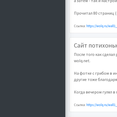
а затем - так и настрои
Прочитал 80 страниц (
Ссылка:
https://wolq.ru/wall1
Сайт потихонь
После того как сделал
wolq.net.
На фотке с грибом в ин
другие тоже благодарят
Когда вечером гулял в 
Ссылка:
https://wolq.ru/wall1