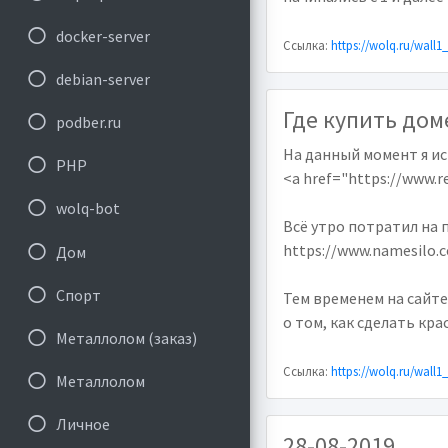
docker-server
Ссылка:
https://wolq.ru/wall1
debian-server
Где купить дом
podber.ru
На данный момент я ис
PHP
<a href="https://www.r
wolq-bot
Всё утро потратил на 
https://www.namesilo.
Дом
Спорт
Тем временем на сайте
о том, как сделать кр
Металлолом (заказ)
Ссылка:
https://wolq.ru/wall1
Металлолом
Личное
28-08-2019