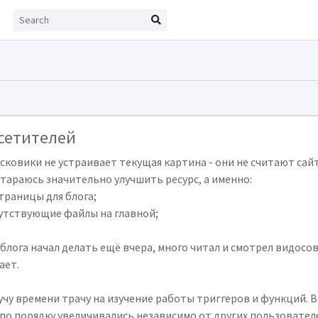
сетителей
исковики не устраивает текущая картина - они не считают сай
стараюсь значительно улучшить ресурс, а именно:
траницы для блога;
сутствующие файлы на главной;
блога начал делать ещё вчера, много читал и смотрел видосов
ает.
учу времени трачу на изучение работы триггеров и функций. В
е по порядку увеличивались независимо от других пользовател