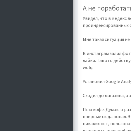
А не поработать
Увидел, что в Яндекс в
проиндексированных ст
Мне такая ситуация не 
В инстаграм залил фот
лайки. Так это действ
wolq.
Установил Google Analy
Сходил до магазина, а 
Пью кофе. Думаю о раз
впервые сюда попал. Э
никаких нет, пользова
исправить внешний ви